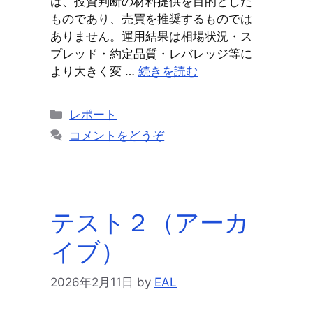
は、投資判断の材料提供を目的とした
ものであり、売買を推奨するものでは
ありません。運用結果は相場状況・ス
プレッド・約定品質・レバレッジ等に
より大きく変 …
続きを読む
カ
レポート
テ
コメントをどうぞ
ゴ
リ
ー
テスト２（アーカ
イブ）
2026年2月11日
by
EAL