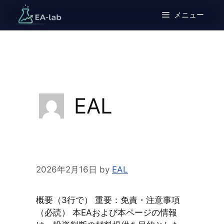
コ
メニュー
ン
テ
ン
ツ
へ
ス
キ
EAL
ッ
プ
2026年2月16日
by
EAL
概要（3行で） 重要：免責・注意事項
（必読） 本EAおよび本ページの情報