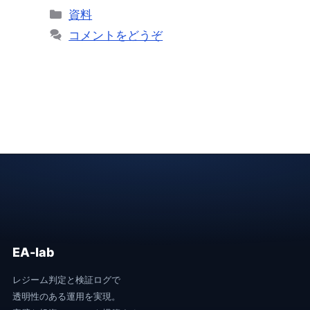
カ
資料
テ
コメントをどうぞ
ゴ
リ
ー
EA-lab
レジーム判定と検証ログで
透明性のある運用を実現。